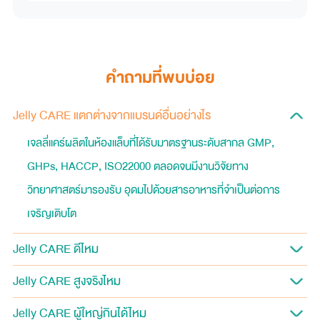
คำถามที่พบบ่อย
Jelly CARE แตกต่างจากแบรนด์อื่นอย่างไร
เจลลี่แคร์ผลิตในห้องแล็บที่ได้รับมาตรฐานระดับสากล GMP,
GHPs, HACCP, ISO22000 ตลอดจนมีงานวิจัยทาง
วิทยาศาสตร์มารองรับ อุดมไปด้วยสารอาหารที่จำเป็นต่อการ
เจริญเติบโต
Jelly CARE ดีไหม
Jelly CARE สูงจริงไหม
Jelly CARE ผู้ใหญ่กินได้ไหม