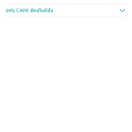
Jelly CARE ต้องกินยังไง