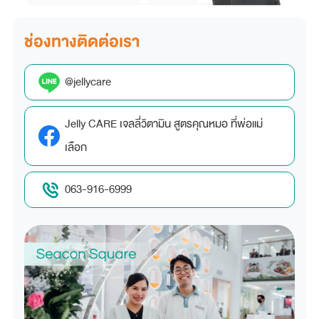
ช่องทางติดต่อเรา
@jellycare
Jelly CARE เจลลี่วิตามิน สูตรคุณหมอ ที่พ่อแม่
เลือก
063-916-6999